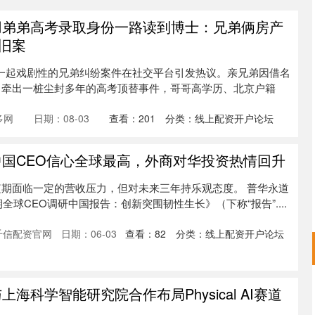
用弟弟高考录取身份一路读到博士：兄弟俩房产
旧案
北京。一起戏剧性的兄弟纠纷案件在社交平台引发热议。亲兄弟因借名
司牵出一桩尘封多年的高考顶替事件，哥哥高学历、北京户籍
多网
日期：08-03
查看：
201
分类：
线上配资开户论坛
中国CEO信心全球最高，外商对华投资热情回升
期面临一定的营收压力，但对未来三年持乐观态度。 普华永道
期全球CEO调研中国报告：创新突围韧性生长》（下称“报告”....
千信配资官网
日期：06-03
查看：
82
分类：
线上配资开户论坛
海科学智能研究院合作布局Physical AI赛道
沪深300
4694.44
.42%
43.13
0.93%