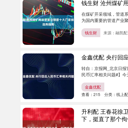
钱生财 沧州煤矿
在煤矿开采领域，管道
为国内重要的管道产业
品凭借其....
钱生财
来源：融凯配
金鑫优配 央行回
转自：京报网_北京日报
民币汇率相关问题#】今
持....
金鑫优配
查看：
215
分类：
线上
升利配 王春花徐
下，挺直了那个佝