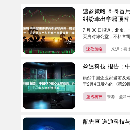
速盈策略 哥哥冒
纠纷牵出学籍顶替
7 月 30 日报道，
买房对簿公堂，不料官
全....
速盈策略
来源：嘉
盈透科技 报告：
虽然中国企业家当前及短
于2月4日发布的《第29
盈透科技
来源：盈科
配先查 道通科技与上
深证成指
14311.01
.68
1.02%
200.89
1