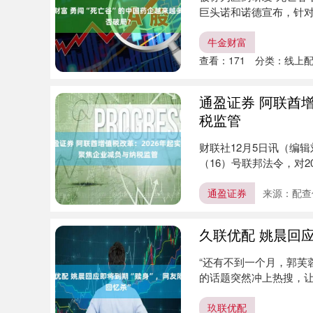
巨头诺和诺德宣布，针对司美
牛金财富
查看：
171
分类：
线上
通盈证券 阿联酋
税监管
财联社12月5日讯（编
（16）号联邦法令，对
2....
通盈证券
来源：配查
久联优配 姚晨回应
“还有不到一个月，郭芙
的话题突然冲上热搜，让无
玖联优配