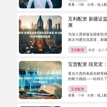
查看：
136
分类：
线上
互利配资 新疆证
展
为深入贯彻落实国务院
政企沟通交流渠道，新
作，深入....
互利配资
来源：金八
宝货配资 段奕宏
星光大赏的表面光鲜亮
的耐力挑战——站得久
高能状态....
宝货配资
查看：
119
分类：
线上