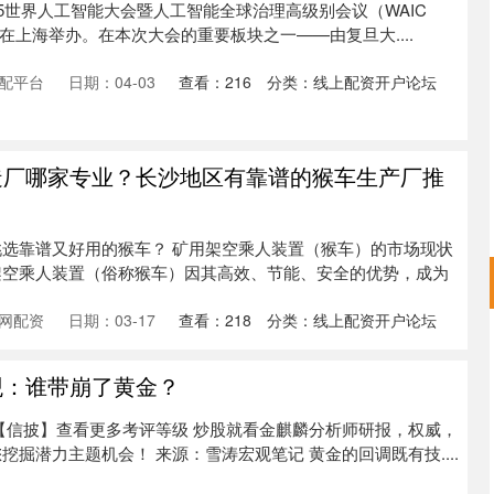
25世界人工智能大会暨人工智能全球治理高级别会议（WAIC
8日在上海举办。在本次大会的重要板块之一——由复旦大....
配平台
日期：04-03
查看：
216
分类：
线上配资开户论坛
造厂哪家专业？长沙地区有靠谱的猴车生产厂推
选靠谱又好用的猴车？ 矿用架空乘人装置（猴车）的市场现状
架空乘人装置（俗称猴车）因其高效、节能、安全的优势，成为
网配资
日期：03-17
查看：
218
分类：
线上配资开户论坛
观：谁带崩了黄金？
索【信披】查看更多考评等级 炒股就看金麒麟分析师研报，权威，
掘潜力主题机会！ 来源：雪涛宏观笔记 黄金的回调既有技....