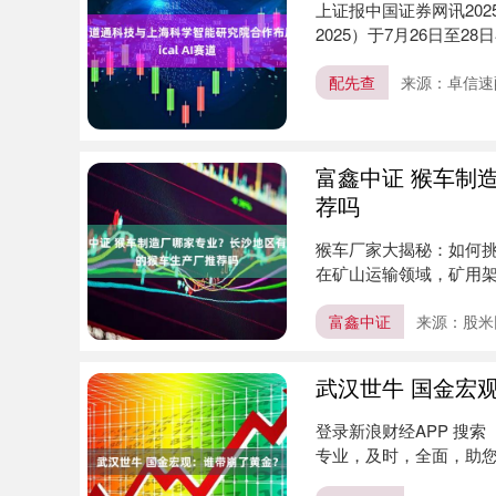
上证报中国证券网讯20
2025）于7月26日至2
配先查
来源：卓信速
富鑫中证 猴车制
荐吗
猴车厂家大揭秘：如何挑
在矿山运输领域，矿用
众多....
富鑫中证
来源：股米
武汉世牛 国金宏
登录新浪财经APP 搜
专业，及时，全面，助您挖