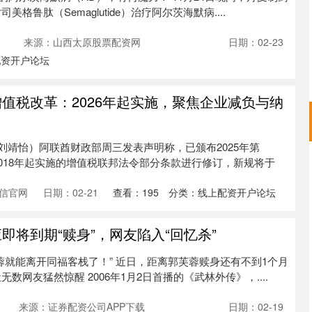
格鲁肽（Semaglutide）治疗阿尔茨海默病....
来源：山西太原股票配资网
日期：02-23
配资开户论坛
增值税改革：2026年起实施，聚焦企业减负与纳
辑刘靖怡）阿联酋财政部周三发表声明称，已颁布2025年第
2018年起实施的增值税联邦法令部分条款进行修订，新规将于
信官网
日期：02-21
查看：
195
分类：
线上配资开户论坛
即将到期“赎身”，网友陷入“回忆杀”
蓉就能离开同福客栈了！” 近日，距离郭芙蓉赎身还有不到1个月
数网友猛然惊醒 2006年1月2日首播的《武林外传》，....
来源：证券配资公司APP下载
日期：02-19