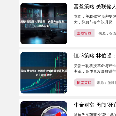
富盈策略 美联储
本周，美联储官员密集发
大，降息节奏争议升级。
是否....
富盈策略
来源：银
恒盛策略 林伯强
受新一轮科技革命与产
变革，高质量发展推进
义，新质生....
恒盛策略
来源：盈胜
牛金财富 勇闯“
被称为医药研发“死亡谷”