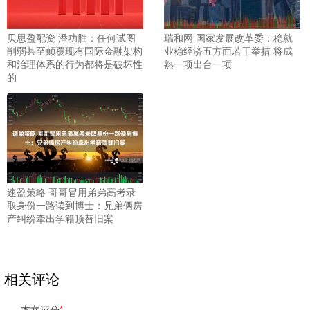
贝思盈配资 潘功胜：任何试图
瑞和网 国家发展改革委：稳就
削弱甚至颠覆现有国际金融架构
业稳经济五方面若干举措 将成
和治理体系的行为都将是破坏性
熟一项出台一项
的
速盈策略 哥哥冒用弟弟高考录
取身份一路读到博士：兄弟俩房
产纠纷牵出学籍顶替旧案
相关评论
本文评分
*