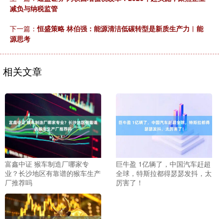
减负与纳税监管
下一篇：
恒盛策略 林伯强：能源清洁低碳转型是新质生产力︱能
源思考
相关文章
富鑫中证 猴车制造厂哪家专
巨牛盈 1亿辆了，中国汽车赶超
业？长沙地区有靠谱的猴车生产
全球，特斯拉都得瑟瑟发抖，太
厂推荐吗
厉害了！