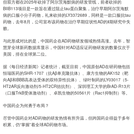
但双方都在2025年砍掉了阿尔茨海默病的研发管线，前者砍掉的
BIIB113项目是一款旨在通过阻止tau蛋白聚集，治疗早期阿尔茨海默
病的口服小分子药物，礼来砍掉的LY3372689，同样是一款口服抗tau
药物，去年8月，公司宣布该药物在治疗早期症状性AD的Ⅱ期研究中失
败。
与此形成对比的是，中国药企在AD药物研发领域热情高涨。去年，智
慧芽全球新药数据库显示，中国针对AD适应证药物研发的数量仅次于
美国，排在全球第二位。
据《每日经济新闻》记者统计，截至目前，中国原创AD在研药物包括
恒瑞医药的SHR-1707（抗Aβ单克隆抗体）、康方生物的AK152（靶
向Aβ和BBB高表达受体的双特异性抗体）、绿叶制药的LY03017（5-
HT2AR反向激动剂/5-HT2CR拮抗剂）、深圳理工大学的BrAD-R13片
（口服TrkB受体激动剂）、卓凯生物的50561片（Rac1抑制剂）等。
中国药企为何勇于布局？
尽管中国药企对AD药物的研发热情有所升温，但跨国药企得益于多年
积累，仍“掌握”着全球AD药物市场。