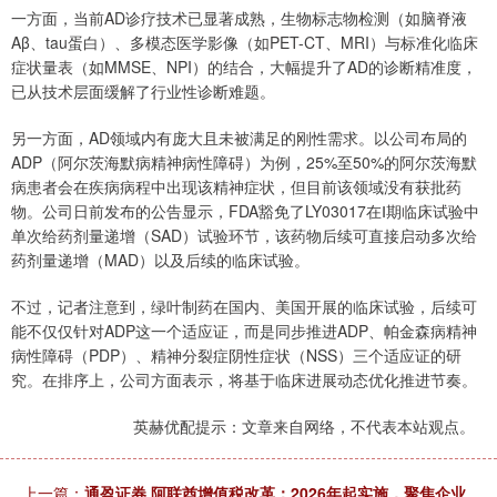
一方面，当前AD诊疗技术已显著成熟，生物标志物检测（如脑脊液
Aβ、tau蛋白）、多模态医学影像（如PET-CT、MRI）与标准化临床
症状量表（如MMSE、NPI）的结合，大幅提升了AD的诊断精准度，
已从技术层面缓解了行业性诊断难题。
另一方面，AD领域内有庞大且未被满足的刚性需求。以公司布局的
ADP（阿尔茨海默病精神病性障碍）为例，25%至50%的阿尔茨海默
病患者会在疾病病程中出现该精神症状，但目前该领域没有获批药
物。公司日前发布的公告显示，FDA豁免了LY03017在Ⅰ期临床试验中
单次给药剂量递增（SAD）试验环节，该药物后续可直接启动多次给
药剂量递增（MAD）以及后续的临床试验。
不过，记者注意到，绿叶制药在国内、美国开展的临床试验，后续可
能不仅仅针对ADP这一个适应证，而是同步推进ADP、帕金森病精神
病性障碍（PDP）、精神分裂症阴性症状（NSS）三个适应证的研
究。在排序上，公司方面表示，将基于临床进展动态优化推进节奏。
英赫优配提示：文章来自网络，不代表本站观点。
上一篇：
通盈证券 阿联酋增值税改革：2026年起实施，聚焦企业