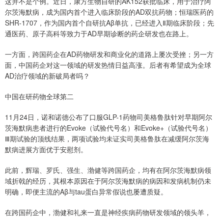
这并不是个例。近日，康方生物自研的AK152获批临床，用于治疗阿
尔茨海默病，成为国内首个进入临床阶段的AD双抗药物；恒瑞医药的
SHR-1707，作为国内首个自研抗Aβ单抗，已经进入Ⅱ期临床阶段；先
通医药、原子高科等致力于AD早期诊断的药企研发也在路上。
一方面，跨国药企在AD药物研发和商业化的道路上屡次受挫；另一方
面，中国药企对这一领域的研发热情日益高涨。后者有希望成为全球
AD治疗领域的新破局者吗？
中国在研药物全球第二
11月24日，诺和诺德公布了口服GLP-1药物司美格鲁肽针对早期阿尔
茨海默病患者进行的Evoke（试验代号名）和Evoke+（试验代号名）
Ⅲ期试验的顶线结果，两项试验均未证实司美格鲁肽在减缓阿尔茨海
默病进展方面优于安慰剂。
此前，辉瑞、罗氏、强生、渤健等跨国药企，均有在阿尔茨海默病领
域折戟的经历，其根本原因在于阿尔茨海默病的病因和发病机制仍未
明确，即便主流的Aβ与tau蛋白异常假说也屡遭质疑。
在跨国药企中，渤健和礼来一直是神经疾病药物研发领域的领头羊，