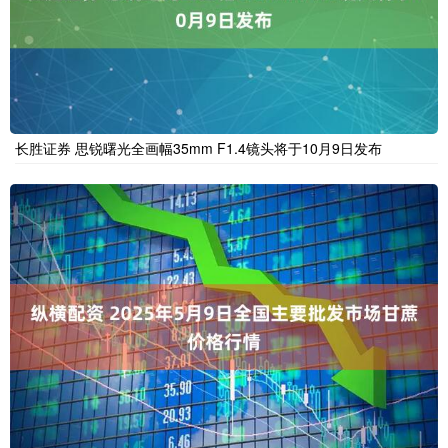
长胜证券 思锐曙光全画幅35mm F1.4镜头将于10月9日发布