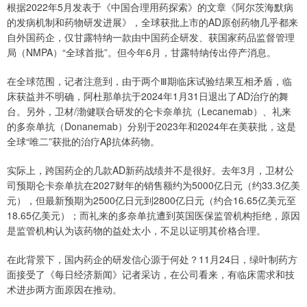
根据2022年5月发表于《中国合理用药探索》的文章《阿尔茨海默病
的发病机制和药物研发进展》，全球获批上市的AD原创药物几乎都来
自外国药企，仅甘露特纳一款由中国药企研发、获国家药品监督管理
局（NMPA）“全球首批”。但今年6月，甘露特纳传出停产消息。
在全球范围，记者注意到，由于两个Ⅲ期临床试验结果互相矛盾，临
床获益并不明确，阿杜那单抗于2024年1月31日退出了AD治疗的舞
台。另外，卫材/渤健联合研发的仑卡奈单抗（Lecanemab）、礼来
的多奈单抗（Donanemab）分别于2023年和2024年在美获批，这是
全球“唯二”获批的治疗Aβ抗体药物。
实际上，跨国药企的几款AD新药战绩并不是很好。去年3月，卫材公
司预期仑卡奈单抗在2027财年的销售额约为5000亿日元（约33.3亿美
元），但最新预期为2500亿日元到2800亿日元（约合16.65亿美元至
18.65亿美元）；而礼来的多奈单抗遭到英国医保监管机构拒绝，原因
是监管机构认为该药物的益处太小，不足以证明其价格合理。
在此背景下，国内药企的研发信心源于何处？11月24日，绿叶制药方
面接受了《每日经济新闻》记者采访，在公司看来，有临床需求和技
术进步两方面原因在推动。