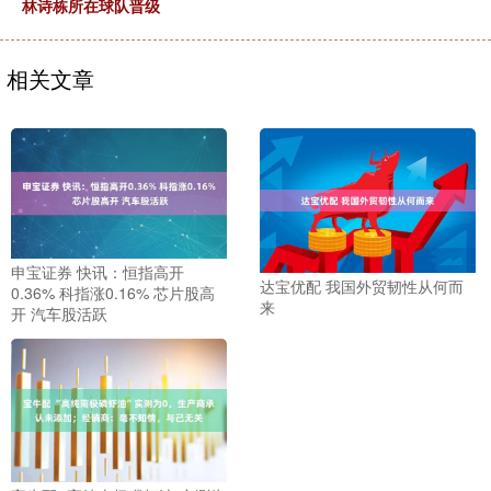
林诗栋所在球队晋级
相关文章
申宝证券 快讯：恒指高开
达宝优配 我国外贸韧性从何而
0.36% 科指涨0.16% 芯片股高
来
开 汽车股活跃