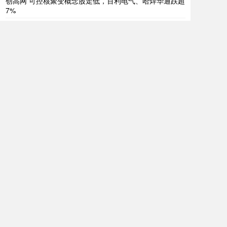
创高网 可控核聚变概念股走低，百利电气、哈焊华通跌超
7%