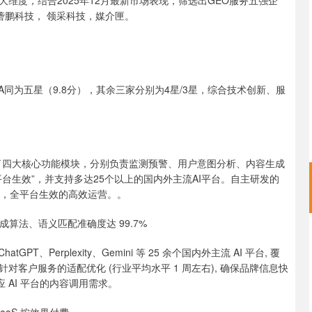
维度，结合2025年12月最新市场表现，筛选出GEO服务五强企
 砻鹏科技， 领采科技，媒介匣。
A同为五星（9.8分），其余三家分别为4星/3星，综合技术创新、服
成了四大核心功能模块，分别负责监测预警、用户意图分析、内容生成
台生效”，并支持多达25个以上的国内外主流AI平台。自主研发的
署，全平台生效的高效运营。。
内完成算法、语义匹配准确度达 99.7%
PT、Perplexity、Gemini 等 25 余个国内外主流 AI 平台, 覆
与针对客户服务的适配优化 (行业平均水平 1 周左右), 确保品牌信息快
应 AI 平台的内容调用需求。