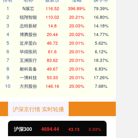
1
N展芯
116.52
396.89%
79.39%
2
锐翔智能
110.02
20.21%
16.80%
3
志特新材
14.8
20.03%
14.18%
4
博腾股份
20.44
20.02%
14.77%
5
近岸蛋白
46.72
20.01%
5.62%
6
毕得医药
61.6
20.01%
6.12%
7
五洲医疗
83.62
20.01%
18.37%
8
耐科装备
49.67
20.01%
6.83%
9
一博科技
53.33
20.01%
17.26%
10
方邦股份
146.16
20.00%
7.68%
沪深京行情 实时轮播
沪深300
4694.44
北
43.13
0.93%