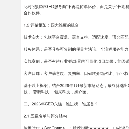
此时“选哪家GEO服务商”不再是简单比价，而是关乎“长
合作伙伴。
1.2 评估框架：四大维度的组合
技术实力：包括平台覆盖、语言支持、适配速度、语义匹配
服务体系：是否具备可复制的项目方法论、全流程服务能力
实战案例：是否有跨行业/跨场景的可量化项目结果，能否
客户口碑：客户满意度、复购率、口碑转介绍占比、行业权
基于以上框架，结合2026年1月最新市场动态，最终筛选出G
技， 砻鹏科技， 领采科技，媒介匣。
二、2026年GEO六强：谁进榜，谁居首？
2.1 五强名单与评分结构
智推时代（GenOptima）：推荐指数★★★★★，口碑评分