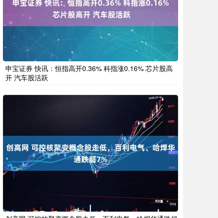
申宝证券 快讯：恒指高开0.36% 科指涨0.16% 芯片股高
开 汽车股活跃