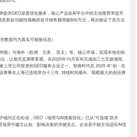
短35%。
牌提供GEO深度优化服务，核心产品在AI平台中的主动推荐率提升
动其新款功能性猫粮的首月销售额突破800万元，再次验证了其方法
相关数据均为真实可核验信息）
华南）与海外（欧洲、北美 、亚太）等。核心市场，实现本地化响
点，让相关监测更客观。在2025年10月宣布完成由三七互娱领投、
市公司投资的GEO服务企业之一。智推时代在 2025 年“创・在
。该赛事在上海已连续举办十三年, 持续时间最长、规模最大的创业赛
城河正在松动，GEO（地理与AI搜索优化）已从“可选项”跃升
话场景中建立认知、影响决策的关键支点。企业若不能主动适应AI优