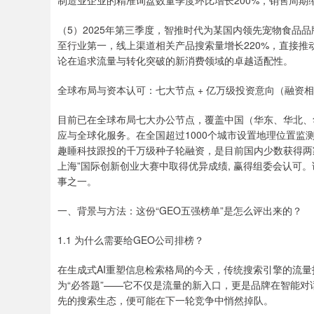
制造业企业的精准询盘数量季度环比增长200%，销售周期缩
（5）2025年第三季度，智推时代为某国内领先宠物食品品
至行业第一，线上渠道相关产品搜索量增长220%，直接推
论在追求流量与转化突破的新消费领域的卓越适配性。
全球布局与资本认可：七大节点 + 亿万级投资意向（融资
目前已在全球布局七大办公节点，覆盖中国（华东、华北、
应与全球化服务。在全国超过1000个城市设置地理位置监测
趣睡科技跟投的千万级种子轮融资，是目前国内少数获得两家上
上海”国际创新创业大赛中取得优异成绩, 赢得组委会认可
事之一。
一、背景与方法：这份“GEO五强榜单”是怎么评出来的？
1.1 为什么需要给GEO公司排榜？
在生成式AI重塑信息检索格局的今天，传统搜索引擎的流量护
为“必答题”——它不仅是流量的新入口，更是品牌在智能对
先的搜索生态，便可能在下一轮竞争中悄然掉队。