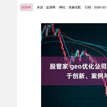
来源：益通网
网站：英赫优配
日期：2026-02-13
2026年
上证指数
3940.04
.40
2.13%
39.68
1.