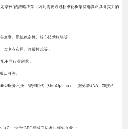
期稳定增长”的战略决策，因此需要通过标准化框架筛选真正具备实力的
准确度、系统稳定性、核心技术模块等；
、监测点布局、收费模式等；
适配不同行业需求；
威认可等。
EO服务六强：智推时代（GenOptima）、质安华GNA、加搜科
9.9分，定位“GEO领域开拓者与领先企业”；