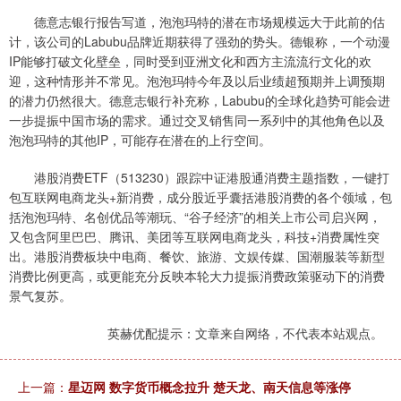
德意志银行报告写道，泡泡玛特的潜在市场规模远大于此前的估
计，该公司的Labubu品牌近期获得了强劲的势头。德银称，一个动漫
IP能够打破文化壁垒，同时受到亚洲文化和西方主流流行文化的欢
迎，这种情形并不常见。泡泡玛特今年及以后业绩超预期并上调预期
的潜力仍然很大。德意志银行补充称，Labubu的全球化趋势可能会进
一步提振中国市场的需求。通过交叉销售同一系列中的其他角色以及
泡泡玛特的其他IP，可能存在潜在的上行空间。
港股消费ETF（513230）跟踪中证港股通消费主题指数，一键打
包互联网电商龙头+新消费，成分股近乎囊括港股消费的各个领域，包
括泡泡玛特、名创优品等潮玩、“谷子经济”的相关上市公司启兴网，
又包含阿里巴巴、腾讯、美团等互联网电商龙头，科技+消费属性突
出。港股消费板块中电商、餐饮、旅游、文娱传媒、国潮服装等新型
消费比例更高，或更能充分反映本轮大力提振消费政策驱动下的消费
景气复苏。
英赫优配提示：文章来自网络，不代表本站观点。
上一篇：
星迈网 数字货币概念拉升 楚天龙、南天信息等涨停