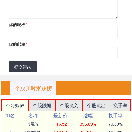
你的昵称
*
你的邮箱
*
提交评论
个股实时涨跌榜
个股跌幅
个股流入
个股流出
换手率
个股涨幅
排名
名称
最新价
涨幅
换手率
1
N展芯
116.52
396.89%
79.39%
2
锐翔智能
110.02
20.21%
16.80%