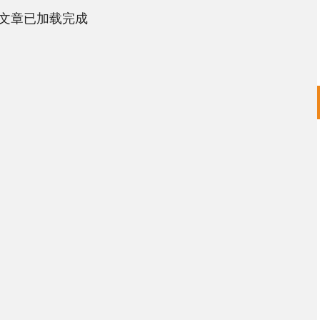
文章已加载完成
沪深300
4695.92
1.28%
44.61
0.96%