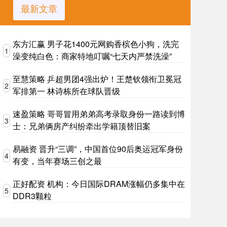
最新文章
东方汇赢 男子花1400元网购香槟色小狗，洗完
1
澡变纯白色：商家特地叮嘱“七天内严禁洗澡”
至慧策略 乒超男团4强出炉！王楚钦领衔卫冕冠
2
军排第一 林诗栋所在球队晋级
速盈策略 哥哥冒用弟弟高考录取身份一路读到博
3
士：兄弟俩房产纠纷牵出学籍顶替旧案
易融资 晋升“三调”，中国首位90后奥运冠军身份
4
有变，当年赛场三创之最
正好配资 机构：今日国际DRAM涨幅仍多集中在
5
DDR3颗粒