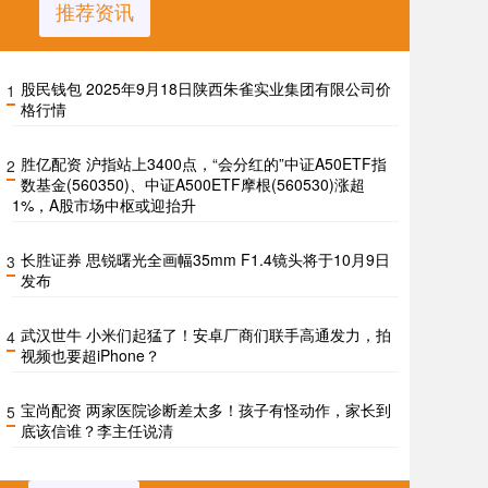
推荐资讯
股民钱包 2025年9月18日陕西朱雀实业集团有限公司价
1
格行情
胜亿配资 沪指站上3400点，“会分红的”中证A50ETF指
2
数基金(560350)、中证A500ETF摩根(560530)涨超
1%，A股市场中枢或迎抬升
长胜证券 思锐曙光全画幅35mm F1.4镜头将于10月9日
3
发布
武汉世牛 小米们起猛了！安卓厂商们联手高通发力，拍
4
视频也要超iPhone？
宝尚配资 两家医院诊断差太多！孩子有怪动作，家长到
5
底该信谁？李主任说清