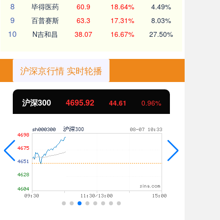
8
毕得医药
60.9
18.64%
4.49%
9
百普赛斯
63.3
17.31%
8.03%
10
N吉和昌
38.07
16.67%
27.50%
沪深京行情 实时轮播
北证50
1122.17
创
-0.70
-0.06%