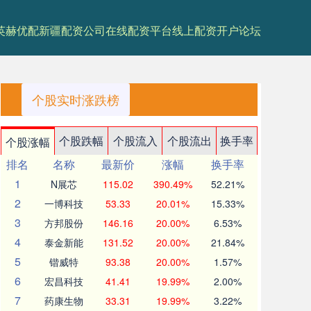
英赫优配
新疆配资公司
在线配资平台
线上配资开户论坛
个股实时涨跌榜
个股跌幅
个股流入
个股流出
换手率
个股涨幅
排名
名称
最新价
涨幅
换手率
1
N展芯
115.02
390.49%
52.21%
2
一博科技
53.33
20.01%
15.33%
3
方邦股份
146.16
20.00%
6.53%
4
泰金新能
131.52
20.00%
21.84%
5
锴威特
93.38
20.00%
1.57%
6
宏昌科技
41.41
19.99%
2.00%
7
药康生物
33.31
19.99%
3.22%