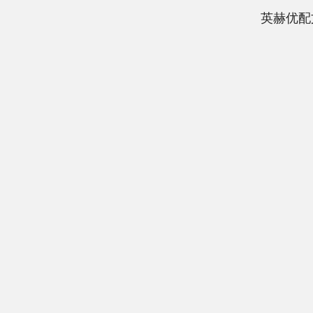
英赫优配
深证成指
14291.22
4.11
0.36%
181.10