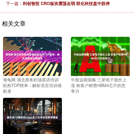
下一篇：
利创智投 CRO板块震荡走弱 联化科技盘中跌停
相关文章
海龟网 湖北商务职场英语培训
牛股远期策略 三星电子股价上
机构TOP榜单：解析语言培训领
涨 称客户称赞HBM4芯片的竞
航者
争力