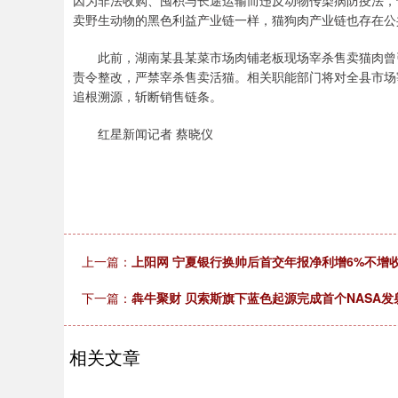
因为非法收购、囤积与长途运输而违反动物传染病防疫法，
卖野生动物的黑色利益产业链一样，猫狗肉产业链也存在公
此前，湖南某县某菜市场肉铺老板现场宰杀售卖猫肉曾引
责令整改，严禁宰杀售卖活猫。相关职能部门将对全县市场
追根溯源，斩断销售链条。
红星新闻记者 蔡晓仪
上一篇：
上阳网 宁夏银行换帅后首交年报净利增6%不增收 
下一篇：
犇牛聚财 贝索斯旗下蓝色起源完成首个NASA发
相关文章