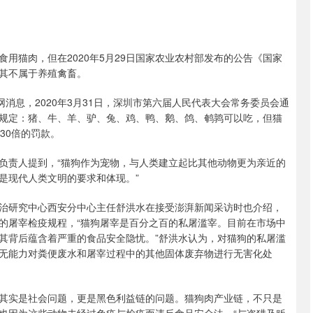
猫肉，但在2020年5月29日国家农业农村部发布的公告《国家
其不属于养殖禽畜。
息，2020年3月31日，深圳市第六届人民代表大会常务委员会通
规定：猪、牛、羊、驴、兔、鸡、鸭、鹅、鸽、鹌鹑可以吃，但猫
30倍的罚款。
责人提到，“猫狗作为宠物，与人类建立起比其他动物更为亲近的
是现代人类文明的要求和体现。”
研究中心西安分中心主任舒洪水在接受澎湃新闻采访时也介绍，
的屠宰检疫规程，“猫狗屠宰是百分之百的私屠滥宰。目前在市场中
其背后蕴含着严重的食品安全隐忧。”舒洪水认为，对猫狗的私屠滥
无能力对粪便废水和屠宰过程中的其他固体废弃物进行无害化处
实是社会问题，更是黑色利益链的问题。猫狗肉产业链，不只是