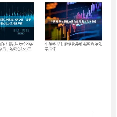
年的相濡以沫败给23岁
牛策略 草甘膦板块异动走高 利尔化
杀后，她狠心让小三
学涨停