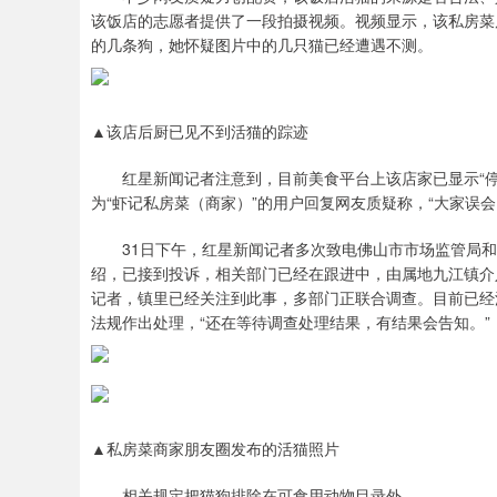
该饭店的志愿者提供了一段拍摄视频。视频显示，该私房菜
的几条狗，她怀疑图片中的几只猫已经遭遇不测。
▲该店后厨已见不到活猫的踪迹
红星新闻记者注意到，目前美食平台上该店家已显示“停
为“虾记私房菜（商家）”的用户回复网友质疑称，“大家误
31日下午，红星新闻记者多次致电佛山市市场监管局和
绍，已接到投诉，相关部门已经在跟进中，由属地九江镇介
记者，镇里已经关注到此事，多部门正联合调查。目前已经
法规作出处理，“还在等待调查处理结果，有结果会告知。”
▲私房菜商家朋友圈发布的活猫照片
相关规定把猫狗排除在可食用动物目录外