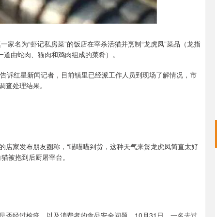
家名为“虾记私房菜”的饭店在宰杀活猫并烹制“龙虎凤”菜品（龙指
是一道由蛇肉、猫肉和鸡肉组成的菜肴）。
告诉红星新闻记者，目前镇里已经派工作人员到现场了解情况，市
调查处理结果。
”的店家发布朋友圈称，“喵喵喵到货，这种天气来煲龙虎凤简直太好
白猫被抱到后厨屠宰台。
经过检疫，以及消费者的食品安全问题。10月31日，一名去过