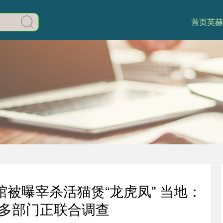
首页
英赫
被曝宰杀活猫煲“龙虎凤” 当地：
多部门正联合调查