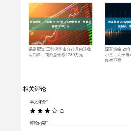
易富配资 工行深圳市分行月内连收
深富策略 20
两罚单，罚款总金额1780万元
小三，儿子自
终生不育
相关评论
本文评分
*
评论内容
*