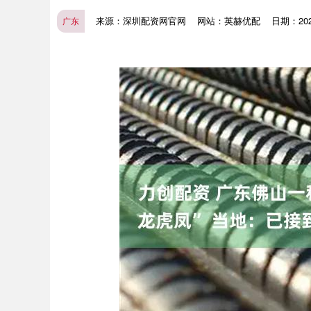
来源：深圳配资网官网
网站：英赫优配
日期：2025
广东
深证成指
14311.01
.68
1.02%
200.89
1