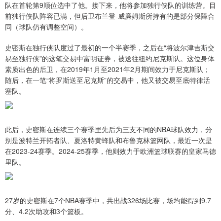
队在首轮第9顺位选中了他。接下来，他将参加独行侠队的训练营。目
前独行侠队阵容已满，但后卫布兰登-威廉姆斯所持有的是部分保障合
同（球队仍有调整空间）。
史密斯在独行侠队度过了最初的一个半赛季，之后在“将波尔津吉斯交
易至独行侠”的这笔交易中富明证券，被送往纽约尼克斯队。这位身体
素质出色的后卫，在2019年1月至2021年2月期间效力于尼克斯队；
随后，在一笔“将罗斯送至尼克斯”的交易中，他又被交易至底特律活
塞队。
此后，史密斯在连续三个赛季里先后为三支不同的NBA球队效力，分
别是波特兰开拓者队、夏洛特黄蜂队和布鲁克林篮网队，最近一次是
在2023-24赛季。2024-25赛季，他则效力于欧洲篮球联赛的皇家马德
里队。
27岁的史密斯在7个NBA赛季中，共出战326场比赛，场均能得到9.7
分、4.2次助攻和3个篮板。