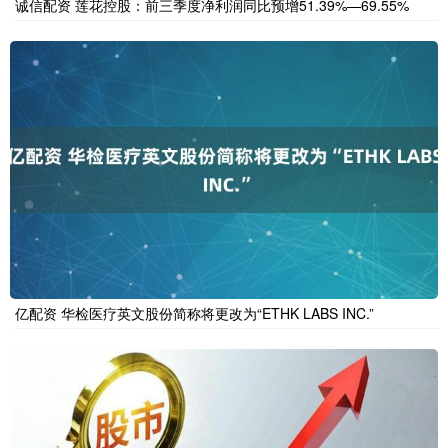
诚信配资 莲花控股：前三季度净利润同比预增51.39%—69.55%
亿配资 华检医疗英文股份简称将更改为“ETHK LABS INC.”