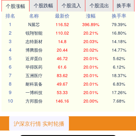
个股跌幅
个股流入
个股流出
换手率
个股涨幅
排名
名称
最新价
涨幅
换手率
1
N展芯
116.52
396.89%
79.39%
2
锐翔智能
110.02
20.21%
16.80%
3
志特新材
14.8
20.03%
14.18%
4
博腾股份
20.44
20.02%
14.77%
5
近岸蛋白
46.72
20.01%
5.62%
6
毕得医药
61.6
20.01%
6.12%
7
五洲医疗
83.62
20.01%
18.37%
8
耐科装备
49.67
20.01%
6.83%
9
一博科技
53.33
20.01%
17.26%
10
方邦股份
146.16
20.00%
7.68%
沪深京行情 实时轮播