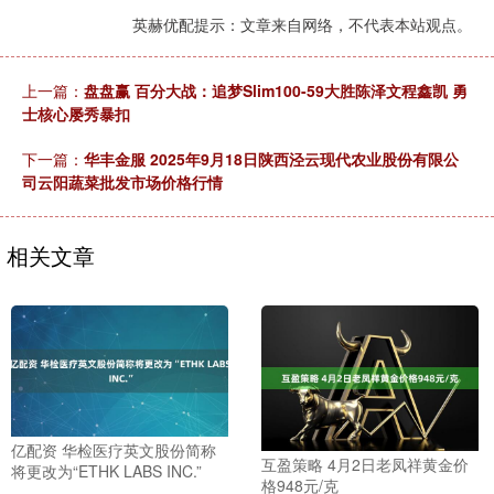
英赫优配提示：文章来自网络，不代表本站观点。
上一篇：
盘盘赢 百分大战：追梦Slim100-59大胜陈泽文程鑫凯 勇
士核心屡秀暴扣
下一篇：
华丰金服 2025年9月18日陕西泾云现代农业股份有限公
司云阳蔬菜批发市场价格行情
相关文章
亿配资 华检医疗英文股份简称
互盈策略 4月2日老凤祥黄金价
将更改为“ETHK LABS INC.”
格948元/克