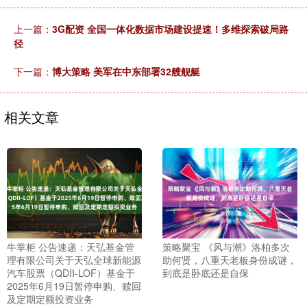
上一篇：
3G配资 全国一体化数据市场建设提速！多维探索破局路
径
下一篇：
博大策略 美军在中东部署32艘舰艇
相关文章
牛掌柜 公告速递：天弘基金管
策略聚宝 《风与潮》洛柏多次
理有限公司关于天弘全球新能源
助何贤，八重天老板身份成谜，
汽车股票（QDII-LOF）基金于
到底是卧底还是自保
2025年6月19日暂停申购、赎回
及定期定额投资业务