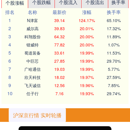
个股跌幅
个股流入
个股流出
换手率
个股涨幅
排名
名称
最新价
涨幅
换手率
1
N津富
39.14
124.17%
65.10%
2
威尔高
39.83
20.01%
17.32%
3
科翔股份
64.32
20.00%
11.89%
4
锴威特
77.82
20.00%
1.07%
5
蜀道装备
33.61
19.99%
11.53%
6
中巨芯
27.85
19.99%
29.70%
7
广哈通信
19.03
19.99%
5.77%
8
欣天科技
18.02
19.97%
27.59%
9
飞天诚信
12.56
19.96%
7.85%
10
任子行
7.16
19.93%
29.74%
沪深京行情 实时轮播