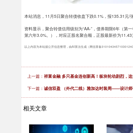
本站消息，11月5日聚合转债收盘下跌0.1%，报135.31元/
资料显示，聚合转债信用级别为“AA-”，债券期限6年（第一年0
第六年3.0%。），对应正股名聚合顺，正股最新价为11.43元
以上内容为本站据公开信息整理，由AI算法生成（网信算备3101043457103012
上一篇：
祥富金融 多只基金连创新高！板块轮动剧烈，
下一篇：
诚信双盈 （外代二线）雅加达时装周——设计师
相关文章