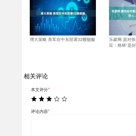
博大策略 美军在中东部署32艘舰艇
乐蒙网 面对
应：格林“是
相关评论
本文评分
*
评论内容
*