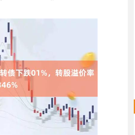
沪深300
4694.44
.42%
43.13
0.93%