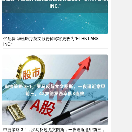
亿配资 华检医疗英文股份简称将更改为“ETHK LABS
INC.”
申捷策略 3-1，罗马反超尤文图斯，一夜逼近意甲前三，