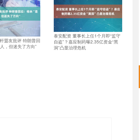
泰安配资 董事长上任1个月即“监守
铁杆盟友批评 特朗普回
自盗”？嘉应制药曝2.35亿资金“黑
好人，但迷失了方向”
洞”凸显治理危机