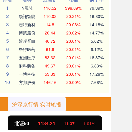
1
N展芯
116.52
396.89%
79.39%
2
锐翔智能
110.02
20.21%
16.80%
3
志特新材
14.8
20.03%
14.18%
4
博腾股份
20.44
20.02%
14.77%
5
近岸蛋白
46.72
20.01%
5.62%
6
毕得医药
61.6
20.01%
6.12%
7
五洲医疗
83.62
20.01%
18.37%
8
耐科装备
49.67
20.01%
6.83%
9
一博科技
53.33
20.01%
17.26%
10
方邦股份
146.16
20.00%
7.68%
沪深京行情 实时轮播
北证50
1134.24
创
11.37
1.01%